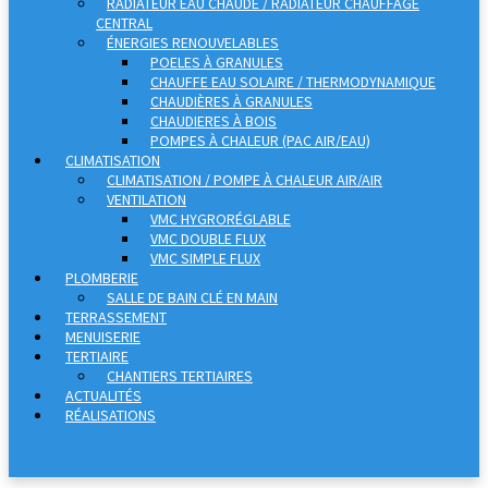
RADIATEUR EAU CHAUDE / RADIATEUR CHAUFFAGE
CENTRAL
ÉNERGIES RENOUVELABLES
POELES À GRANULES
CHAUFFE EAU SOLAIRE / THERMODYNAMIQUE
CHAUDIÈRES À GRANULES
CHAUDIERES À BOIS
POMPES À CHALEUR (PAC AIR/EAU)
CLIMATISATION
CLIMATISATION / POMPE À CHALEUR AIR/AIR
VENTILATION
VMC HYGRORÉGLABLE
VMC DOUBLE FLUX
VMC SIMPLE FLUX
PLOMBERIE
SALLE DE BAIN CLÉ EN MAIN
TERRASSEMENT
MENUISERIE
TERTIAIRE
CHANTIERS TERTIAIRES
ACTUALITÉS
RÉALISATIONS