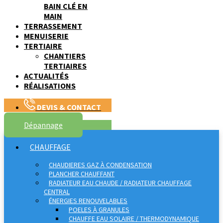
BAIN CLÉ EN
MAIN
TERRASSEMENT
MENUISERIE
TERTIAIRE
CHANTIERS
TERTIAIRES
ACTUALITÉS
RÉALISATIONS
DEVIS & CONTACT
Dépannage
CHAUFFAGE
CHAUDIERES GAZ À CONDENSATION
PLANCHER CHAUFFANT
RADIATEUR EAU CHAUDE / RADIATEUR CHAUFFAGE
CENTRAL
ÉNERGIES RENOUVELABLES
POELES À GRANULES
CHAUFFE EAU SOLAIRE / THERMODYNAMIQUE