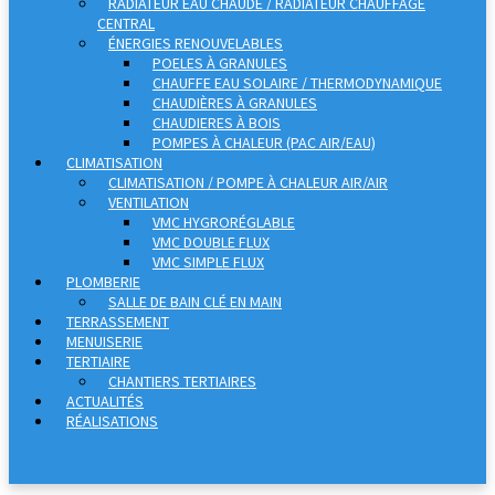
RADIATEUR EAU CHAUDE / RADIATEUR CHAUFFAGE
CENTRAL
ÉNERGIES RENOUVELABLES
POELES À GRANULES
CHAUFFE EAU SOLAIRE / THERMODYNAMIQUE
CHAUDIÈRES À GRANULES
CHAUDIERES À BOIS
POMPES À CHALEUR (PAC AIR/EAU)
CLIMATISATION
CLIMATISATION / POMPE À CHALEUR AIR/AIR
VENTILATION
VMC HYGRORÉGLABLE
VMC DOUBLE FLUX
VMC SIMPLE FLUX
PLOMBERIE
SALLE DE BAIN CLÉ EN MAIN
TERRASSEMENT
MENUISERIE
TERTIAIRE
CHANTIERS TERTIAIRES
ACTUALITÉS
RÉALISATIONS