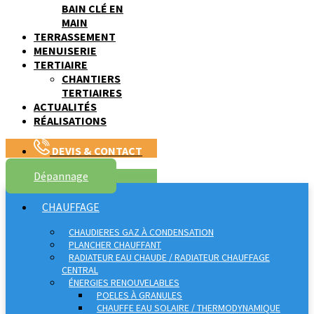
BAIN CLÉ EN
MAIN
TERRASSEMENT
MENUISERIE
TERTIAIRE
CHANTIERS
TERTIAIRES
ACTUALITÉS
RÉALISATIONS
DEVIS & CONTACT
Dépannage
CHAUFFAGE
CHAUDIERES GAZ À CONDENSATION
PLANCHER CHAUFFANT
RADIATEUR EAU CHAUDE / RADIATEUR CHAUFFAGE
CENTRAL
ÉNERGIES RENOUVELABLES
POELES À GRANULES
CHAUFFE EAU SOLAIRE / THERMODYNAMIQUE