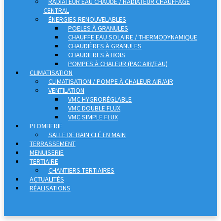
RADIATEUR EAU CHAUDE / RADIATEUR CHAUFFAGE
CENTRAL
ÉNERGIES RENOUVELABLES
POELES À GRANULES
CHAUFFE EAU SOLAIRE / THERMODYNAMIQUE
CHAUDIÈRES À GRANULES
CHAUDIERES À BOIS
POMPES À CHALEUR (PAC AIR/EAU)
CLIMATISATION
CLIMATISATION / POMPE À CHALEUR AIR/AIR
VENTILATION
VMC HYGRORÉGLABLE
VMC DOUBLE FLUX
VMC SIMPLE FLUX
PLOMBERIE
SALLE DE BAIN CLÉ EN MAIN
TERRASSEMENT
MENUISERIE
TERTIAIRE
CHANTIERS TERTIAIRES
ACTUALITÉS
RÉALISATIONS