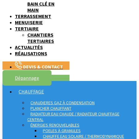
BAIN CLÉ EN
MAIN
TERRASSEMENT
MENUISERIE
TERTIAIRE
CHANTIERS
TERTIAIRES
ACTUALITÉS
RÉALISATIONS
DEVIS & CONTACT
Dépannage
CHAUFFAGE
CHAUDIERES GAZ À CONDENSATION
PLANCHER CHAUFFANT
RADIATEUR EAU CHAUDE / RADIATEUR CHAUFFAGE
CENTRAL
ÉNERGIES RENOUVELABLES
POELES À GRANULES
CHAUFFE EAU SOLAIRE / THERMODYNAMIQUE