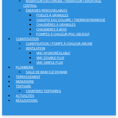
RADIATEUR EAU CHAUDE / RADIATEUR CHAUFFAGE
CENTRAL
ÉNERGIES RENOUVELABLES
POELES À GRANULES
CHAUFFE EAU SOLAIRE / THERMODYNAMIQUE
CHAUDIÈRES À GRANULES
CHAUDIERES À BOIS
POMPES À CHALEUR (PAC AIR/EAU)
CLIMATISATION
CLIMATISATION / POMPE À CHALEUR AIR/AIR
VENTILATION
VMC HYGRORÉGLABLE
VMC DOUBLE FLUX
VMC SIMPLE FLUX
PLOMBERIE
SALLE DE BAIN CLÉ EN MAIN
TERRASSEMENT
MENUISERIE
TERTIAIRE
CHANTIERS TERTIAIRES
ACTUALITÉS
RÉALISATIONS