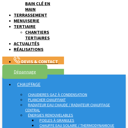
BAIN CLÉ EN
MAIN
TERRASSEMENT
MENUISERIE
TERTIAIRE
CHANTIERS
TERTIAIRES
ACTUALITÉS
RÉALISATIONS
DEVIS & CONTACT
Dépannage
CHAUFFAGE
CHAUDIERES GAZ À CONDENSATION
PLANCHER CHAUFFANT
RADIATEUR EAU CHAUDE / RADIATEUR CHAUFFAGE
CENTRAL
ÉNERGIES RENOUVELABLES
POELES À GRANULES
CHAUFFE EAU SOLAIRE / THERMODYNAMIQUE