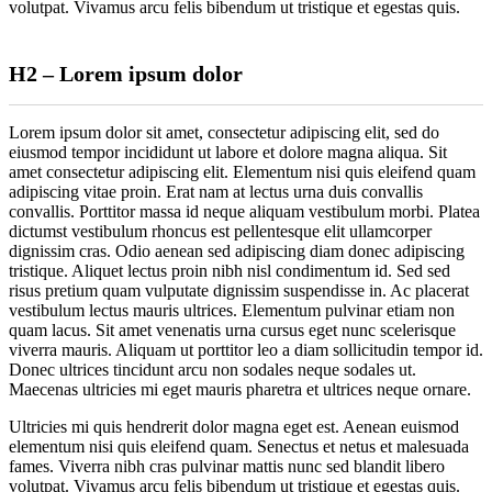
volutpat. Vivamus arcu felis bibendum ut tristique et egestas quis.
H2 – Lorem ipsum dolor
Lorem ipsum dolor sit amet, consectetur adipiscing elit, sed do
eiusmod tempor incididunt ut labore et dolore magna aliqua. Sit
amet consectetur adipiscing elit. Elementum nisi quis eleifend quam
adipiscing vitae proin. Erat nam at lectus urna duis convallis
convallis. Porttitor massa id neque aliquam vestibulum morbi. Platea
dictumst vestibulum rhoncus est pellentesque elit ullamcorper
dignissim cras. Odio aenean sed adipiscing diam donec adipiscing
tristique. Aliquet lectus proin nibh nisl condimentum id. Sed sed
risus pretium quam vulputate dignissim suspendisse in. Ac placerat
vestibulum lectus mauris ultrices. Elementum pulvinar etiam non
quam lacus. Sit amet venenatis urna cursus eget nunc scelerisque
viverra mauris. Aliquam ut porttitor leo a diam sollicitudin tempor id.
Donec ultrices tincidunt arcu non sodales neque sodales ut.
Maecenas ultricies mi eget mauris pharetra et ultrices neque ornare.
Ultricies mi quis hendrerit dolor magna eget est. Aenean euismod
elementum nisi quis eleifend quam. Senectus et netus et malesuada
fames. Viverra nibh cras pulvinar mattis nunc sed blandit libero
volutpat. Vivamus arcu felis bibendum ut tristique et egestas quis.