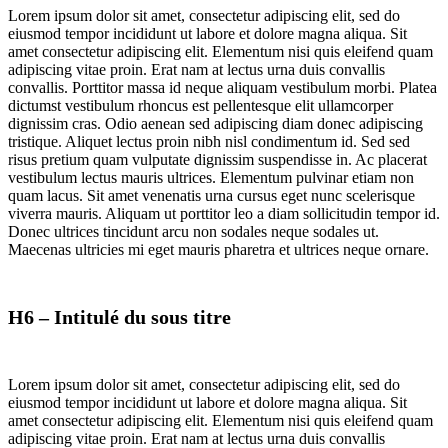
Lorem ipsum dolor sit amet, consectetur adipiscing elit, sed do
eiusmod tempor incididunt ut labore et dolore magna aliqua. Sit
amet consectetur adipiscing elit. Elementum nisi quis eleifend quam
adipiscing vitae proin. Erat nam at lectus urna duis convallis
convallis. Porttitor massa id neque aliquam vestibulum morbi. Platea
dictumst vestibulum rhoncus est pellentesque elit ullamcorper
dignissim cras. Odio aenean sed adipiscing diam donec adipiscing
tristique. Aliquet lectus proin nibh nisl condimentum id. Sed sed
risus pretium quam vulputate dignissim suspendisse in. Ac placerat
vestibulum lectus mauris ultrices. Elementum pulvinar etiam non
quam lacus. Sit amet venenatis urna cursus eget nunc scelerisque
viverra mauris. Aliquam ut porttitor leo a diam sollicitudin tempor id.
Donec ultrices tincidunt arcu non sodales neque sodales ut.
Maecenas ultricies mi eget mauris pharetra et ultrices neque ornare.
H6 – Intitulé du sous titre
Lorem ipsum dolor sit amet, consectetur adipiscing elit, sed do
eiusmod tempor incididunt ut labore et dolore magna aliqua. Sit
amet consectetur adipiscing elit. Elementum nisi quis eleifend quam
adipiscing vitae proin. Erat nam at lectus urna duis convallis