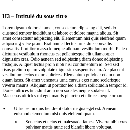
H3 – Intitulé du sous titre
Lorem ipsum dolor sit amet, consectetur adipiscing elit, sed do
eiusmod tempor incididunt ut labore et dolore magna aliqua. Sit
amet consectetur adipiscing elit. Elementum nisi quis eleifend quam
adipiscing vitae proin. Erat nam at lectus urna duis convallis
convallis. Porttitor massa id neque aliquam vestibulum morbi. Platea
dictumst vestibulum rhoncus est pellentesque elit ullamcorper
dignissim cras. Odio aenean sed adipiscing diam donec adipiscing
tristique. Aliquet lectus proin nibh nisl condimentum id. Sed sed
risus pretium quam vulputate dignissim suspendisse in. Ac placerat
vestibulum lectus mauris ultrices. Elementum pulvinar etiam non
quam lacus. Sit amet venenatis urna cursus eget nunc scelerisque
viverra mauris. Aliquam ut porttitor leo a diam sollicitudin tempor id.
Donec ultrices tincidunt arcu non sodales neque sodales ut.
Maecenas ultricies mi eget mauris pharetra et ultrices neque ornare.
Ultricies mi quis hendrerit dolor magna eget est. Aenean
euismod elementum nisi quis eleifend quam.
Senectus et netus et malesuada fames. Viverra nibh cras
pulvinar mattis nunc sed blandit libero volutpat.