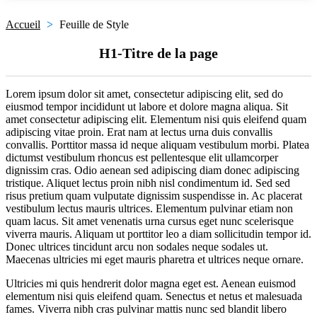
Accueil
>
Feuille de Style
H1-Titre de la page
Lorem ipsum dolor sit amet, consectetur adipiscing elit, sed do
eiusmod tempor incididunt ut labore et dolore magna aliqua. Sit
amet consectetur adipiscing elit. Elementum nisi quis eleifend quam
adipiscing vitae proin. Erat nam at lectus urna duis convallis
convallis. Porttitor massa id neque aliquam vestibulum morbi. Platea
dictumst vestibulum rhoncus est pellentesque elit ullamcorper
dignissim cras. Odio aenean sed adipiscing diam donec adipiscing
tristique. Aliquet lectus proin nibh nisl condimentum id. Sed sed
risus pretium quam vulputate dignissim suspendisse in. Ac placerat
vestibulum lectus mauris ultrices. Elementum pulvinar etiam non
quam lacus. Sit amet venenatis urna cursus eget nunc scelerisque
viverra mauris. Aliquam ut porttitor leo a diam sollicitudin tempor id.
Donec ultrices tincidunt arcu non sodales neque sodales ut.
Maecenas ultricies mi eget mauris pharetra et ultrices neque ornare.
Ultricies mi quis hendrerit dolor magna eget est. Aenean euismod
elementum nisi quis eleifend quam. Senectus et netus et malesuada
fames. Viverra nibh cras pulvinar mattis nunc sed blandit libero