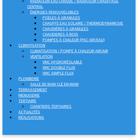
RADIATEUR EAU CHAUDE / RADIATEUR CHAUFFAGE
CENTRAL
ÉNERGIES RENOUVELABLES
POELES À GRANULES
CHAUFFE EAU SOLAIRE / THERMODYNAMIQUE
CHAUDIÈRES À GRANULES
CHAUDIERES À BOIS
POMPES À CHALEUR (PAC AIR/EAU)
CLIMATISATION
CLIMATISATION / POMPE À CHALEUR AIR/AIR
VENTILATION
VMC HYGRORÉGLABLE
VMC DOUBLE FLUX
VMC SIMPLE FLUX
PLOMBERIE
SALLE DE BAIN CLÉ EN MAIN
TERRASSEMENT
MENUISERIE
TERTIAIRE
CHANTIERS TERTIAIRES
ACTUALITÉS
RÉALISATIONS