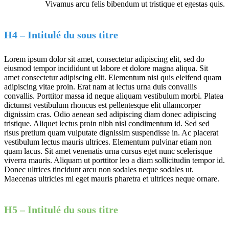
Vivamus arcu felis bibendum ut tristique et egestas quis.
H4 – Intitulé du sous titre
Lorem ipsum dolor sit amet, consectetur adipiscing elit, sed do
eiusmod tempor incididunt ut labore et dolore magna aliqua. Sit
amet consectetur adipiscing elit. Elementum nisi quis eleifend quam
adipiscing vitae proin. Erat nam at lectus urna duis convallis
convallis. Porttitor massa id neque aliquam vestibulum morbi. Platea
dictumst vestibulum rhoncus est pellentesque elit ullamcorper
dignissim cras. Odio aenean sed adipiscing diam donec adipiscing
tristique. Aliquet lectus proin nibh nisl condimentum id. Sed sed
risus pretium quam vulputate dignissim suspendisse in. Ac placerat
vestibulum lectus mauris ultrices. Elementum pulvinar etiam non
quam lacus. Sit amet venenatis urna cursus eget nunc scelerisque
viverra mauris. Aliquam ut porttitor leo a diam sollicitudin tempor id.
Donec ultrices tincidunt arcu non sodales neque sodales ut.
Maecenas ultricies mi eget mauris pharetra et ultrices neque ornare.
H5 – Intitulé du sous titre