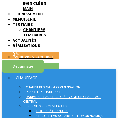
BAIN CLÉ EN
MAIN
TERRASSEMENT
MENUISERIE
TERTIAIRE
CHANTIERS
TERTIAIRES
ACTUALITÉS
RÉALISATIONS
DEVIS & CONTACT
Dépannage
CHAUFFAGE
CHAUDIERES GAZ À CONDENSATION
PLANCHER CHAUFFANT
RADIATEUR EAU CHAUDE / RADIATEUR CHAUFFAGE
CENTRAL
ÉNERGIES RENOUVELABLES
POELES À GRANULES
CHAUFFE EAU SOLAIRE / THERMODYNAMIQUE