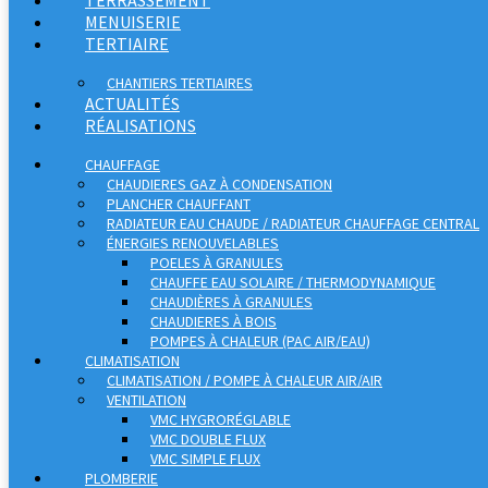
MENUISERIE
TERTIAIRE
CHANTIERS TERTIAIRES
ACTUALITÉS
RÉALISATIONS
CHAUFFAGE
CHAUDIERES GAZ À CONDENSATION
PLANCHER CHAUFFANT
RADIATEUR EAU CHAUDE / RADIATEUR CHAUFFAGE CENTRAL
ÉNERGIES RENOUVELABLES
POELES À GRANULES
CHAUFFE EAU SOLAIRE / THERMODYNAMIQUE
CHAUDIÈRES À GRANULES
CHAUDIERES À BOIS
POMPES À CHALEUR (PAC AIR/EAU)
CLIMATISATION
CLIMATISATION / POMPE À CHALEUR AIR/AIR
VENTILATION
VMC HYGRORÉGLABLE
VMC DOUBLE FLUX
VMC SIMPLE FLUX
PLOMBERIE