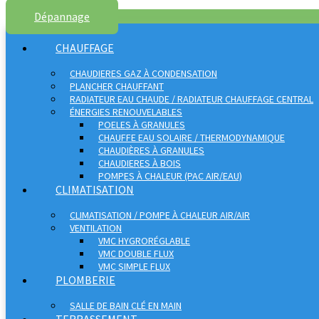
Dépannage
CHAUFFAGE
CHAUDIERES GAZ À CONDENSATION
PLANCHER CHAUFFANT
RADIATEUR EAU CHAUDE / RADIATEUR CHAUFFAGE CENTRAL
ÉNERGIES RENOUVELABLES
POELES À GRANULES
CHAUFFE EAU SOLAIRE / THERMODYNAMIQUE
CHAUDIÈRES À GRANULES
CHAUDIERES À BOIS
POMPES À CHALEUR (PAC AIR/EAU)
CLIMATISATION
CLIMATISATION / POMPE À CHALEUR AIR/AIR
VENTILATION
VMC HYGRORÉGLABLE
VMC DOUBLE FLUX
VMC SIMPLE FLUX
PLOMBERIE
SALLE DE BAIN CLÉ EN MAIN
TERRASSEMENT